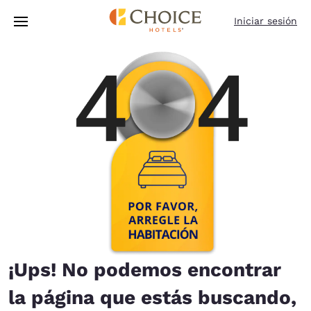
Carga completa
Pasar A Contenido Principal
Iniciar sesión
¡Ups! No podemos encontrar
la página que estás buscando,