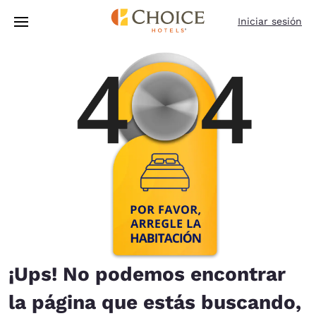
Carga completa
Pasar A Contenido Principal
Iniciar sesión
¡Ups! No podemos encontrar
la página que estás buscando,