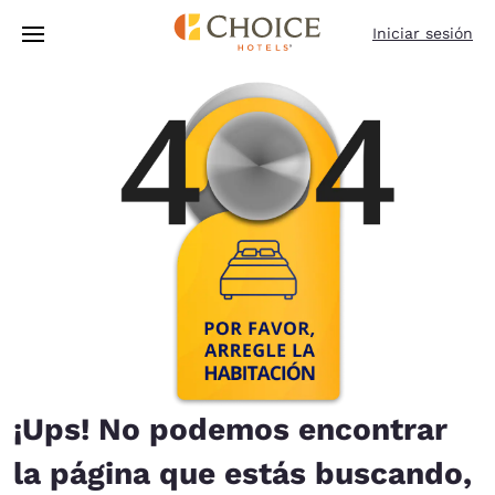
Carga completa
Pasar A Contenido Principal
Iniciar sesión
¡Ups! No podemos encontrar
la página que estás buscando,