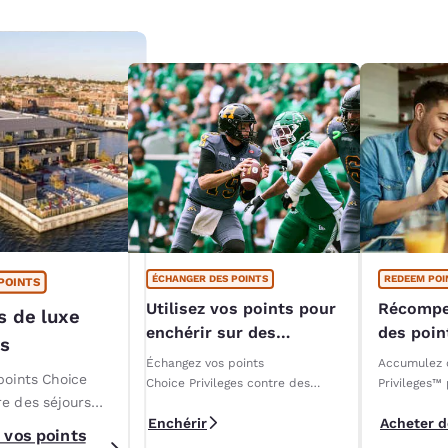
ÉCHANGER DES POINTS
REDEEM POI
POINTS
Utilisez vos points pour
Récompe
s de luxe
enchérir sur des
des poi
es
expériences VIP de la
Échangez vos points
Accumulez 
LCF
points Choice
Choice Privileges contre des
Privileges™
re des séjours
forfaits exclusifs pour les
contre des s
Enchérir
Acheter d
éliminatoires 2025 de la LCF!
des cartes-
ans des hôtels et
 vos points