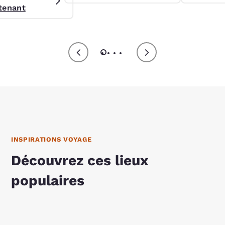
égiature Preferred.
tenant
INSPIRATIONS VOYAGE
Découvrez ces lieux
populaires