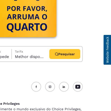
s
Tarifa
Pesquisar
1 hóspede
Melhor disponível
d
e Privileges
imente o mundo exclusivo do Choice Privileges,