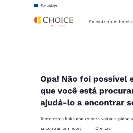
Carregamento concluído
Pular Para Conteúdo Principal
Português
Encontrar um hotel
Região e locali
América La
Português
Selecione o
Opa! Não foi possível 
Américas
que você está procur
United Sta
ajudá-lo a encontrar s
English
América L
Tente estes links abaixo para voltar a planej
Português
Encontrar um hotel
Ofertas