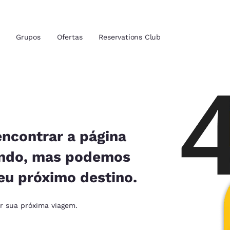
Grupos
Ofertas
Reservations Club
zação atuais
tina
 idioma de sua preferência
encontrar a página
ando, mas podemos
tes
Estados Unidos
América Lat
eu próximo destino.
Español
Español
atina
Latin America
Canada
ar sua próxima viagem.
English
English