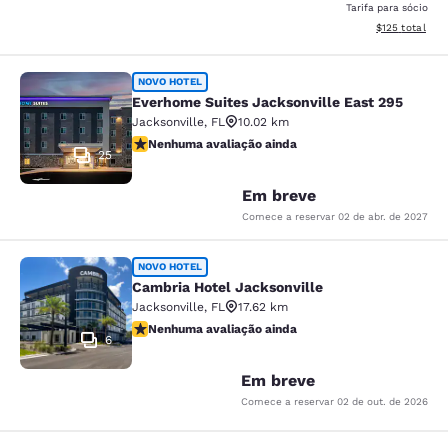
Tarifa para sócio
Exibir detalhe
$125
total
Everhome Suites Jacksonville East 
NOVO HOTEL
Everhome Suites Jacksonville East 295
Jacksonville
,
FL
10.02 km
Nenhuma avaliação ainda
Nenhuma avaliação ainda
25
Em breve
Comece a reservar
02 de abr. de 2027
Cambria Hotel Jacksonville
NOVO HOTEL
Cambria Hotel Jacksonville
Jacksonville
,
FL
17.62 km
Nenhuma avaliação ainda
Nenhuma avaliação ainda
6
Em breve
Comece a reservar
02 de out. de 2026