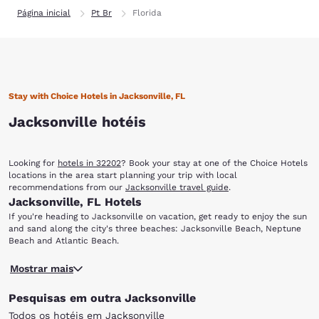
Página inicial
Pt Br
Florida
Stay with Choice Hotels in Jacksonville, FL
Jacksonville hotéis
Looking for
hotels in 32202
? Book your stay at one of the Choice Hotels
locations in the area start planning your trip with local
recommendations from our
Jacksonville travel guide
.
Jacksonville, FL Hotels
If you're heading to Jacksonville on vacation, get ready to enjoy the sun
and sand along the city's three beaches: Jacksonville Beach, Neptune
Beach and Atlantic Beach.
You'll also find that there are a variety of options dining, shopping,
Mostrar mais
entertainment, nightlife, sporting events and more. When you stay at
any of our hotels in Jacksonville, FL, you'll have easy access to the
Pesquisas em outra Jacksonville
sights and attractions that make this coastal city unique.
With multiple locations in Jacksonville and surrounding areas, you can
Todos os hotéis em Jacksonville