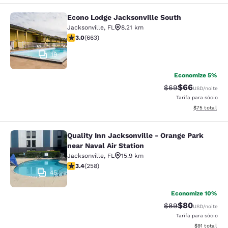
Econo Lodge Jacksonville South
Econo Lodge Jacksonville South
Jacksonville
,
FL
8.21 km
classificação 3.05 estrelas. Razoável. 663 avaliações
3.0
(
663
)
19
Economize 5%
$66
Tarifa anterior “t
Tarifa com de
$69
USD
/noite
Tarifa para sócio
Exibir detalhe
$75
total
Quality Inn Jacksonville - Orange Park
Quality Inn Jacksonville - Orange Pa
near Naval Air Station
Jacksonville
,
FL
15.9 km
classificação 3.35 estrelas. Bom. 258 avaliações
3.4
(
258
)
45
Economize 10%
$80
Tarifa anterior “t
Tarifa com de
$89
USD
/noite
Tarifa para sócio
Exibir detalh
$91
total