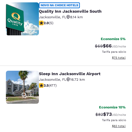
Quality Inn Jacksonville South
NOVO NA CHOICE HOTELS
Quality Inn Jacksonville South
Jacksonville
,
FL
8.14 km
classificação 2 estrelas. Razoável. 5 avaliações
2.0
(
5
)
2
Economize 5%
$66
Tarifa anterior “t
Tarifa com de
$69
USD
/noite
Tarifa para sócio
Exibir detalhe
$75
total
Sleep Inn Jacksonville Airport
Sleep Inn Jacksonville Airport
Jacksonville
,
FL
16.72 km
classificação 3.47 estrelas. Bom. 477 avaliações
3.5
(
477
)
35
Economize 10%
$73
Tarifa anterior “t
Tarifa com de
$82
USD
/noite
Tarifa para sócio
Exibir detalhe
$83
total