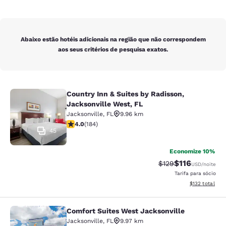
Abaixo estão hotéis adicionais na região que não correspondem
aos seus critérios de pesquisa exatos.
Country Inn & Suites by Radisson,
Country Inn & Suites by Radisson, J
Jacksonville West, FL
Jacksonville
,
FL
9.96 km
classificação 4.01 estrelas. Muito bom. 184 avaliações
4.0
(
184
)
45
Economize 10%
$116
Tarifa anterior “tac
Tarifa com des
$129
USD
/noite
Tarifa para sócio
Exibir detalhe
$132
total
Comfort Suites West Jacksonville
Comfort Suites West Jacksonville
Jacksonville
,
FL
9.97 km