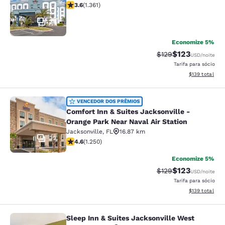
classificação 3.65 estrelas. Bom. 1361 avaliações
3.6
(
1.361
)
34
Economize 5%
$123
Tarifa anterior “tac
Tarifa com des
$129
USD
/noite
Tarifa para sócio
Exibir detalhe
$139
total
Comfort Inn & Suites Jacksonville -
VENCEDOR DOS PRÊMIOS
Comfort Inn & Suites Jacksonville -
Orange Park Near Naval Air Station
Jacksonville
,
FL
16.87 km
32
classificação 4.64 estrelas. Excepcional. 1250 avaliaç
4.6
(
1.250
)
Economize 5%
$123
Tarifa anterior “tac
Tarifa com des
$129
USD
/noite
Tarifa para sócio
Exibir detalhe
$139
total
Sleep Inn & Suites Jacksonville West
Sleep Inn & Suites Jacksonville Wes