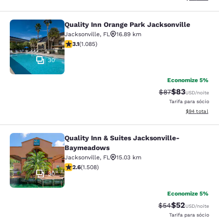
Quality Inn Orange Park Jacksonville
Quality Inn Orange Park Jacksonvill
Jacksonville
,
FL
16.89 km
classificação 3.15 estrelas. Bom. 1085 avaliações
3.1
(
1.085
)
30
Economize 5%
$83
Tarifa anterior “t
Tarifa com de
$87
USD
/noite
Tarifa para sócio
Exibir detalhe
$94
total
Quality Inn & Suites Jacksonville-
Quality Inn & Suites Jacksonville
Baymeadows
Jacksonville
,
FL
15.03 km
classificação 2.59 estrelas. Razoável. 1508 avaliações
2.6
(
1.508
)
30
Economize 5%
$52
Tarifa anterior “t
Tarifa com de
$54
USD
/noite
Tarifa para sócio