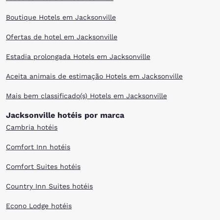
find the Choice hotel that meets your travel needs. Enjoy our warm
hospitality, friendly customer service and great value. Scroll through our
Boutique Hotels em Jacksonville
Jacksonville hotels to find the right one for your visit.
Ofertas de hotel em Jacksonville
Estadia prolongada Hotels em Jacksonville
Aceita animais de estimação Hotels em Jacksonville
Mais bem classificado(s) Hotels em Jacksonville
Jacksonville hotéis por marca
Cambria hotéis
Comfort Inn hotéis
Comfort Suites hotéis
Country Inn Suites hotéis
Econo Lodge hotéis