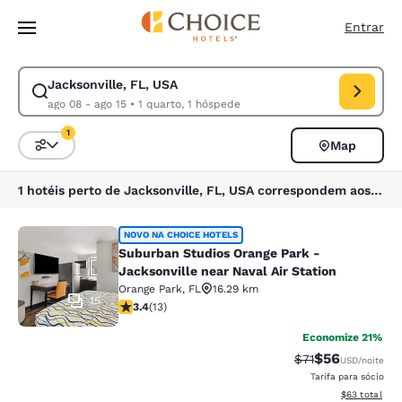
Carregamento concluído
Pular Para Conteúdo Principal
Entrar
Jacksonville, FL, USA
Modificar pesquisa para Jacksonville, FL, USA. Data de check-in ago 08
ago 08 - ago 15
•
1 quarto, 1 hóspede
1
Map
Classificar e filtrar
1 filtro atualmente selecionado
1 hotéis perto de Jacksonville, FL, USA correspondem aos seus filtros
Suburban Studios Orange Park - Jack
NOVO NA CHOICE HOTELS
Suburban Studios Orange Park -
Jacksonville near Naval Air Station
Orange Park
,
FL
16.29 km
15
classificação 3.38 estrelas. Bom. 13 avaliações
3.4
(
13
)
Economize 21%
$56
Tarifa anterior “
Tarifa com de
$71
USD
/noite
Tarifa para sócio
Exibir detalhe
$63
total