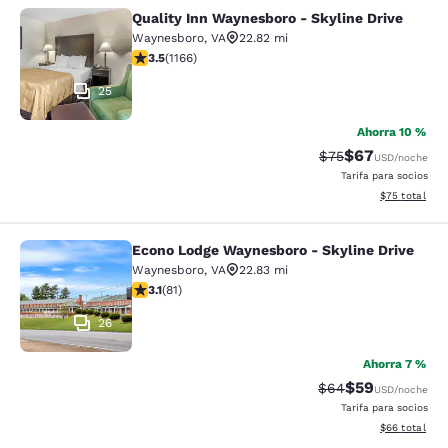
Quality Inn Waynesboro - Skyline Drive
Quality Inn Waynesboro - Skyline Dr
Waynesboro
,
VA
22.82 mi
calificación de 3.49 estrellas. Bueno. 1166 reseñas
3.5
(
1166
)
25
Ahorra 10 %
$67
Precio tachado:
Precio con des
$75
USD
/noche
Tarifa para socios
Ver detalles d
$75
total
Econo Lodge Waynesboro - Skyline Drive
Econo Lodge Waynesboro - Skyline 
Waynesboro
,
VA
22.83 mi
calificación de 3.14 estrellas. Bueno. 81 reseñas
3.1
(
81
)
26
Ahorra 7 %
$59
Precio tachado:
Precio con des
$64
USD
/noche
Tarifa para socios
Ver detalles d
$66
total