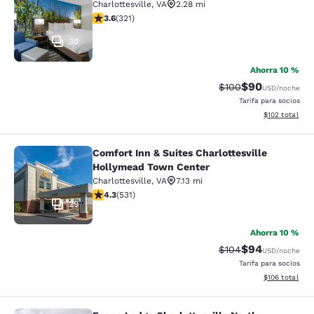
Charlottesville
,
VA
2.28 mi
calificación de 3.59 estrellas. Bueno. 321 reseñas
3.6
(
321
)
30
Ahorra 10 %
$90
Precio tachado:
Precio con des
$100
USD
/noche
Tarifa para socios
Ver detalles d
$102
total
Comfort Inn & Suites Charlottesville
Comfort Inn & Suites Charlottesvil
Hollymead Town Center
Charlottesville
,
VA
7.13 mi
calificación de 4.35 estrellas. Excelente. 531 reseñas
4.3
(
531
)
29
Ahorra 10 %
$94
Precio tachado:
Precio con des
$104
USD
/noche
Tarifa para socios
Ver detalles d
$106
total