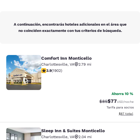
A continuación, encontrarás hoteles adicionales en el área que
no coinciden exactamente con tus criterios de búsqueda.
Comfort Inn Monticello
Comfort Inn Monticello
Charlottesville
,
VA
2.79 mi
calificación de 3.93 estrellas. Bueno. 1902 reseñas
3.9
(
1902
)
34
Ahorra 10 %
$77
Precio tachado:
Precio con des
$85
USD
/noche
Tarifa para socios
Ver detalles d
$87
total
Sleep Inn & Suites Monticello
Sleep Inn & Suites Monticello
Charlottesville
,
VA
2.04 mi