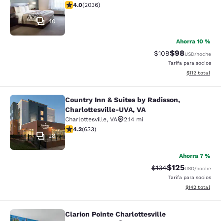
calificación de 4.03 estrellas. Muy bueno. 2036 reseñ
4.0
(
2036
)
40
Ahorra 10 %
$98
Precio tachado:
Precio con des
$109
USD
/noche
Tarifa para socios
Ver detalles d
$112
total
Country Inn & Suites by Radisson,
Country Inn & Suites by Radisson, C
Charlottesville-UVA, VA
Charlottesville
,
VA
2.14 mi
calificación de 4.21 estrellas. Excelente. 633 reseñas
4.2
(
633
)
28
Ahorra 7 %
$125
Precio tachado:
Precio con desc
$134
USD
/noche
Tarifa para socios
Ver detalles d
$142
total
Clarion Pointe Charlottesville
Clarion Pointe Charlottesville