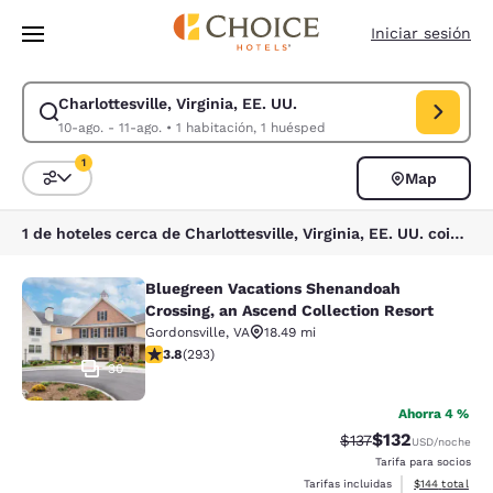
Carga completa
Pasar A Contenido Principal
Iniciar sesión
Charlottesville, Virginia, EE. UU.
Modificar la búsqueda de Charlottesville, Virginia, EE. UU.. Fecha de ch
10-ago. - 11-ago.
•
1 habitación, 1 huésped
1
Map
Ordenar y filtrar
1 filtro seleccionado actualmente
1 de hoteles cerca de Charlottesville, Virginia, EE. UU. coinciden con tus filtros
Bluegreen Vacations Shenandoah
Bluegreen Vacations Shenandoah Cro
Crossing, an Ascend Collection Resort
Gordonsville
,
VA
18.49 mi
calificación de 3.81 estrellas. Bueno. 293 reseñas
3.8
(
293
)
30
Ahorra 4 %
$132
Precio tachado:
Precio con desc
$137
USD
/noche
Tarifa para socios
Ver detalles d
Tarifas incluidas
$144
total