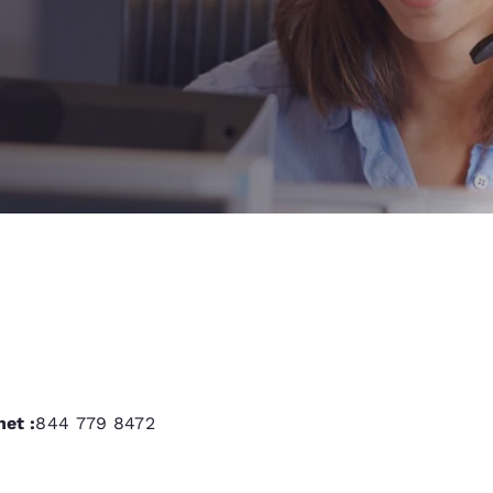
México
Mexico
Español
English
nd
Germany
España
English
Español
France
France
Français
English
Italia
Italy
Italiano
English
ngdom
net :
844 779 8472
India
New Zealan
English
English