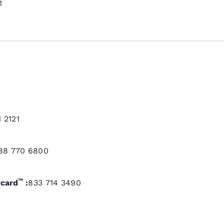
1
 2121
88 770 6800
™
card
:
833 714 3490