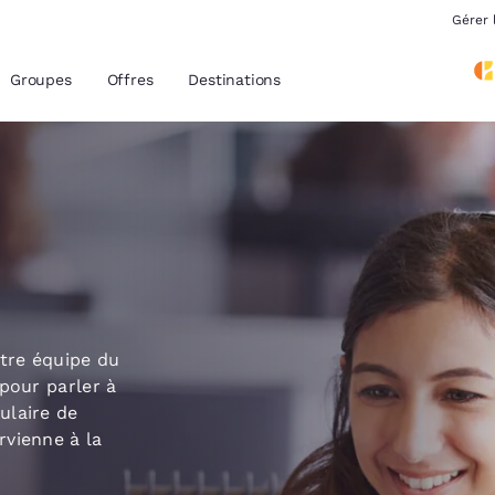
Gérer 
Groupes
Offres
Destinations
acement actuels
z votre langue préférée
tes
Estados Unidos
América Lat
otre équipe du
Español
Español
pour parler à
ulaire de
atina
Latin America
Canada
rvienne à la
English
English