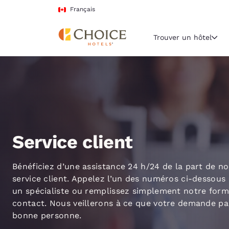
Chargement terminé
Passer à Contenu Principal
Français
Trouver un hôtel
Région et empl
Canada
Français
Sélectionne
Service client
Amériques
United Sta
Bénéficiez d’une assistance 24 h/24 de la part de n
English
service client. Appelez l’un des numéros ci-dessous 
un spécialiste ou remplissez simplement notre form
América L
contact. Nous veillerons à ce que votre demande pa
Português
bonne personne.