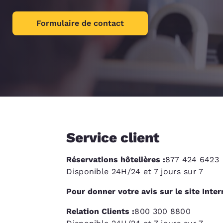
Canada
Français
Formulaire de contact
Europe
Deutschla
Deutsch
Spain
English
Ireland
English
Service client
United Ki
English
Réservations hôtelières :
877 424 6423
Disponible 24H/24 et 7 jours sur 7
Asie-Pacifique
Pour donner votre avis sur le site Inter
Australia
English
Relation Clients :
800 300 8800