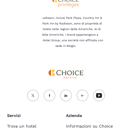
Per maggiori informazioni,
consulta la nostra
Politica
sui cookie
.
I brand Radisson, inclusi Park Plaza, Country Inn &
Suites e Park Inn by Radisson, sono di proprietà di
Accetta Tutti i Cookie
Rifiuta tutti i Cookie
Choice Hotels nelle regioni delle Americhe. Al di
fuori delle Americhe, i brand appartengono a
Radisson Hotel Group, una società non affiliata con
sede in Belgio.
Servizi
Azienda
Trova un hotel
Informazioni su Choice