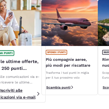
SPENDI I PUNTI
NUO
A PUNTI
Più compagnie aeree,
Rim
 le ultime offerte,
più modi per riscattare
nuo
a 250 punti
Cho
Trasforma i tuoi punti in miglia
Scop
!*
 alle comunicazioni via e-
per il tuo prossimo volo
Eur
 ricevere le ultime
Scambia punti
Sco
 promozioni riservate ai
Iscriviti alle
applicano Termini e
cazioni via e-mail
ni*