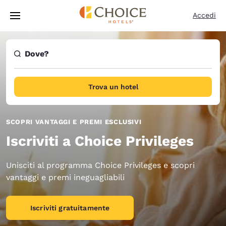
Caricamento completato
Vai A Contenuto Principale
Accedi
Dove?
Trova un hotel
SCOPRI VANTAGGI E PREMI ESCLUSIVI
Iscriviti a Choice Privileges
Unisciti al programma Choice Privileges e scopri
vantaggi e premi ineguagliabili
Iscriviti gratuitamente