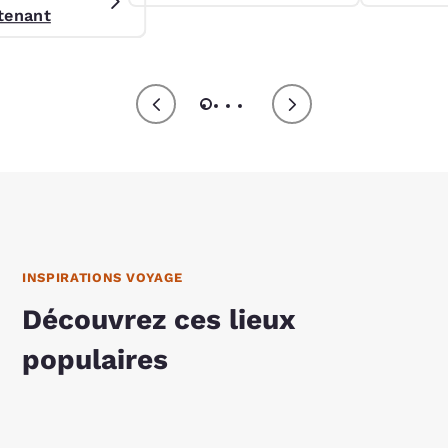
égiature Preferred.
tenant
INSPIRATIONS VOYAGE
Découvrez ces lieux
populaires