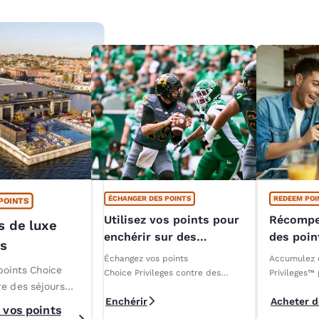
ÉCHANGER DES POINTS
REDEEM POI
POINTS
Utilisez vos points pour
Récompe
s de luxe
enchérir sur des
des poi
es
expériences VIP de la
Échangez vos points
Accumulez 
LCF
points Choice
Choice Privileges contre des
Privileges™
re des séjours
forfaits exclusifs pour les
contre des s
Enchérir
Acheter d
éliminatoires 2025 de la LCF!
des cartes-
ans des hôtels et
 vos points